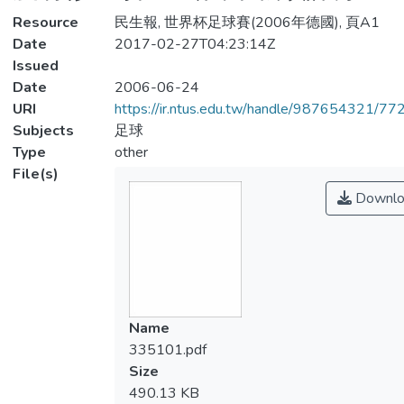
Resource
民生報, 世界杯足球賽(2006年德國), 頁A1
Date
2017-02-27T04:23:14Z
Issued
Date
2006-06-24
URI
https://ir.ntus.edu.tw/handle/987654321/77
Subjects
足球
Type
other
File(s)
Downlo
Name
335101.pdf
Size
490.13 KB