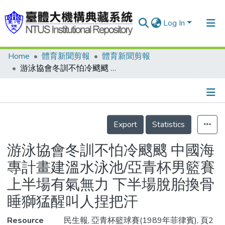
Log In
Home
體育新聞剪報
體育新聞剪報
Communities & Collections
游泳協會冬訓不怕冷颼颼 中國海專計畫建溫水泳池/亞青杯男籃賽 上半場有氣無力 下半場脫胎換骨 睡獅猛醒叫人捏把汗
Research Outputs
Fundings & Projects
Details
People
Export
Statistics
Organizations
游泳協會冬訓不怕冷颼颼 中國海
Statistics
專計畫建溫水泳池/亞青杯男籃賽
上半場有氣無力 下半場脫胎換骨
睡獅猛醒叫人捏把汗
Resource
民生報, 亞青杯籃球賽(1989年菲律賓), 頁2