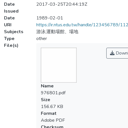
Date
2017-03-25T20:44:19Z
Issued
Date
1989-02-01
URI
https://ir.ntus.edu.tw/handle/123456789/1
Subjects
游泳;運動場館、場地
Type
other
File(s)
Downl
Name
976801.pdf
Size
156.67 KB
Format
Adobe PDF
Checksum