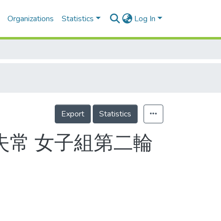
Organizations
Statistics
Log In
Export
Statistics
失常 女子組第二輪