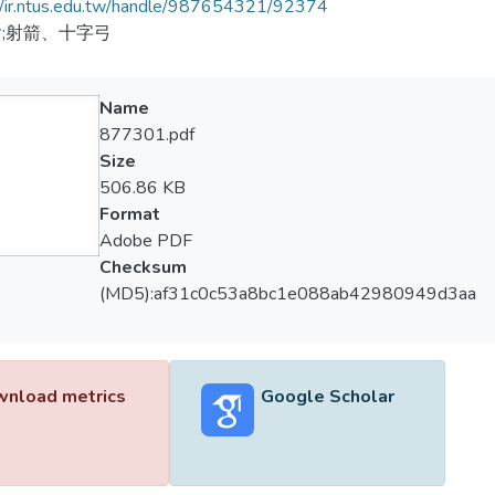
//ir.ntus.edu.tw/handle/987654321/92374
;射箭、十字弓
Name
877301.pdf
Size
506.86 KB
Format
Adobe PDF
Checksum
(MD5):af31c0c53a8bc1e088ab42980949d3aa
nload metrics
Google Scholar