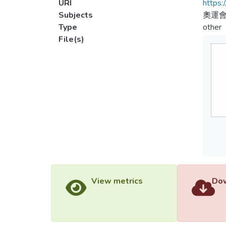
URI
https:
Subjects
奧運會
Type
other
File(s)
View metrics
Dow