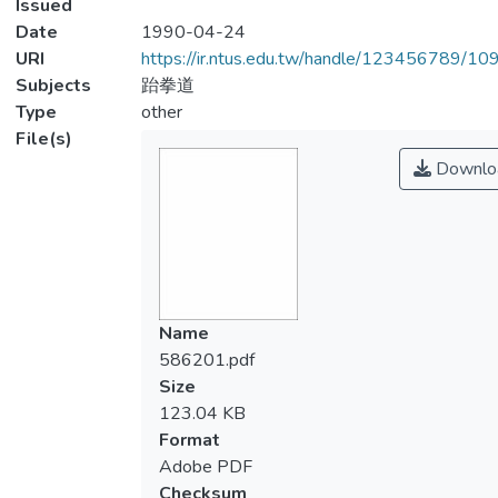
Issued
Date
1990-04-24
URI
https://ir.ntus.edu.tw/handle/123456789/1
Subjects
跆拳道
Type
other
File(s)
Downlo
Name
586201.pdf
Size
123.04 KB
Format
Adobe PDF
Checksum