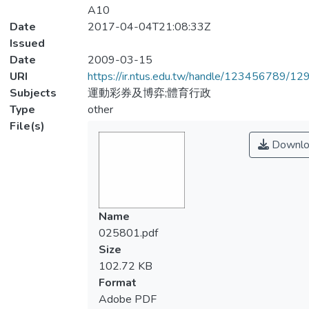
A10
Date
2017-04-04T21:08:33Z
Issued
Date
2009-03-15
URI
https://ir.ntus.edu.tw/handle/123456789/1
Subjects
運動彩券及博弈;體育行政
Type
other
File(s)
Downlo
Name
025801.pdf
Size
102.72 KB
Format
Adobe PDF