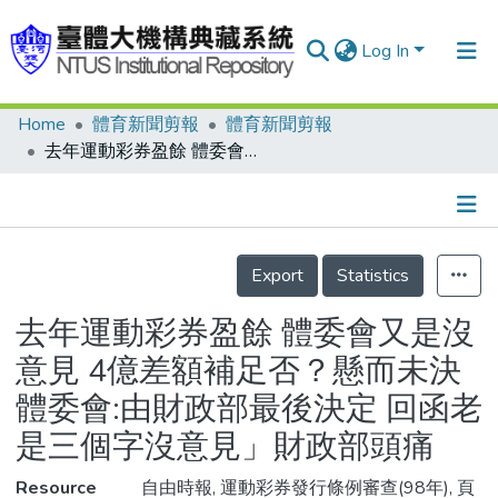
Log In
Home
體育新聞剪報
體育新聞剪報
Communities & Collections
去年運動彩券盈餘 體委會又是沒意見 4億差額補足否？懸而未決 體委會:由財政部最後決定 回函老是三個字沒意見」財政部頭痛
Research Outputs
Fundings & Projects
Details
People
Export
Statistics
Organizations
去年運動彩券盈餘 體委會又是沒
Statistics
意見 4億差額補足否？懸而未決
體委會:由財政部最後決定 回函老
是三個字沒意見」財政部頭痛
Resource
自由時報, 運動彩券發行條例審查(98年), 頁