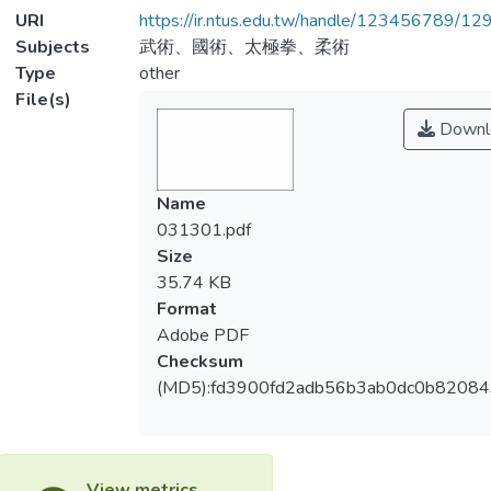
URI
https://ir.ntus.edu.tw/handle/123456789/1
Subjects
武術、國術、太極拳、柔術
Type
other
File(s)
Downl
Name
031301.pdf
Size
35.74 KB
Format
Adobe PDF
Checksum
(MD5):fd3900fd2adb56b3ab0dc0b8208
View metrics