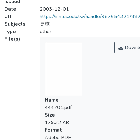
Issued
Date
2003-12-01
URI
https://ir.ntus.edu.tw/handle/987654321/88
Subjects
桌球
Type
other
File(s)
Downl
Name
444701.pdf
Size
179.32 KB
Format
Adobe PDF