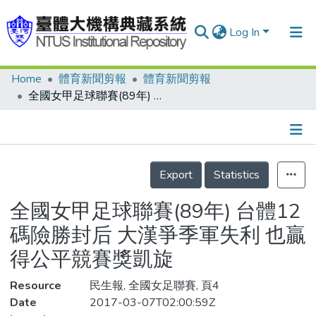
Log In
Home
體育新聞剪報
體育新聞剪報
Communities & Collections
全國女甲足球聯賽(89年) 台體12碼險勝封后 大漢爭季軍失利 也贏得公平競賽獎凱旋
Research Outputs
Fundings & Projects
Details
People
Export
Statistics
Organizations
全國女甲足球聯賽(89年) 台體12
Statistics
碼險勝封后 大漢爭季軍失利 也贏
得公平競賽獎凱旋
Resource
民生報, 全國女足聯賽, 頁4
Date
2017-03-07T02:00:59Z