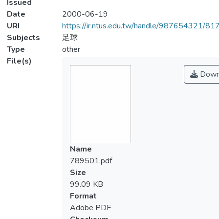
Issued
Date
2000-06-19
URI
https://ir.ntus.edu.tw/handle/987654321/81
Subjects
足球
Type
other
File(s)
Down
Name
789501.pdf
Size
99.09 KB
Format
Adobe PDF