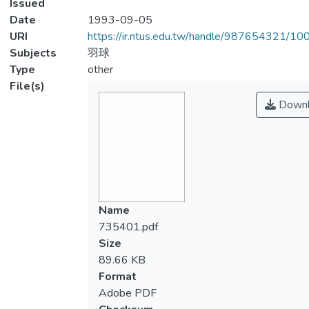
Issued
Date
1993-09-05
URI
https://ir.ntus.edu.tw/handle/987654321/1
Subjects
羽球
Type
other
File(s)
Downl
Name
735401.pdf
Size
89.66 KB
Format
Adobe PDF