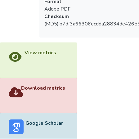
Format
Adobe PDF
Checksum
(MD5):b7df3a66306ecdda28834de4265
View metrics
Download metrics
Google Scholar