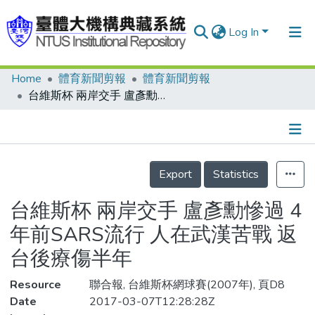
Log In
Home
體育新聞剪報
體育新聞剪報
Communities & Collections
台維斯杯 兩岸交手 盧彥勳慘過 4年前SARS流行 人在武漢苦戰 返台後療傷半年
Research Outputs
Fundings & Projects
Details
People
Export
Statistics
Organizations
台維斯杯 兩岸交手 盧彥勳慘過 4
Statistics
年前SARS流行 人在武漢苦戰 返
台後療傷半年
Resource
聯合報, 台維斯杯網球賽(2007年), 頁D8
Date
2017-03-07T12:28:28Z