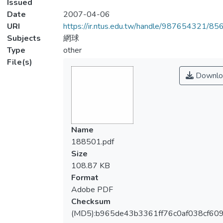
Issued
Date
2007-04-06
URI
https://ir.ntus.edu.tw/handle/987654321/85
Subjects
網球
Type
other
File(s)
Downlo
Name
188501.pdf
Size
108.87 KB
Format
Adobe PDF
Checksum
(MD5):b965de43b3361ff76c0af038cf60