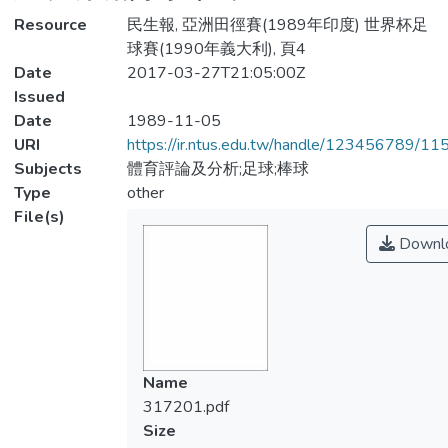
Resource
民生報, 亞洲田徑賽(1989年印度) 世界杯足
球賽(1990年義大利), 頁4
Date
2017-03-27T21:05:00Z
Issued
Date
1989-11-05
URI
https://ir.ntus.edu.tw/handle/123456789/1
Subjects
體育評論及分析;足球;棒球
Type
other
File(s)
Downl
Name
317201.pdf
Size