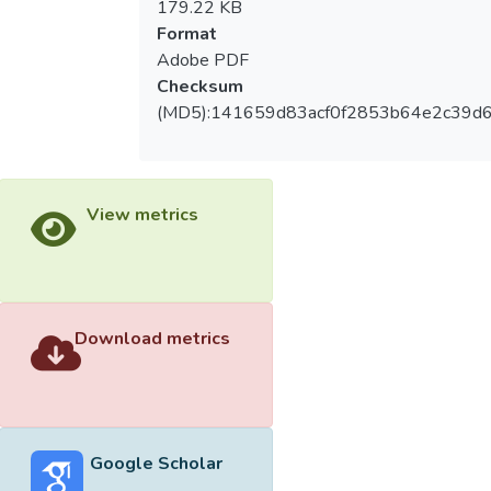
179.22 KB
Format
Adobe PDF
Checksum
(MD5):141659d83acf0f2853b64e2c39d6
View metrics
Download metrics
Google Scholar