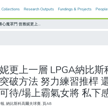
 Collections
Research Outputs
Fundings & Projects
People
戰勝心魔罩門 曾雅妮更上一層 LPGA納比斯科高球賽獲得冠軍 從低潮中走出 尋求突破方法 努力練習推桿 還看心理醫師 拋開恐懼得失 球后指日可待/場上霸氣女將 私下感性小女人
妮更上一層 LPGA納比
突破方法 努力練習推桿 
可待/場上霸氣女將 私下
報, 納比斯科高爾夫球賽, 頁A8