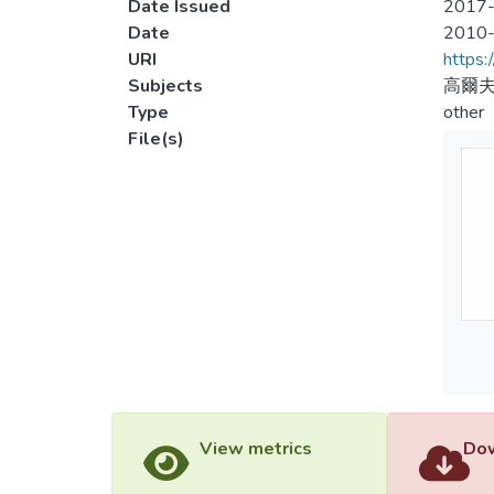
Date Issued
2017-
Date
2010
URI
https:
Subjects
高爾夫
Type
other
File(s)
View metrics
Dow