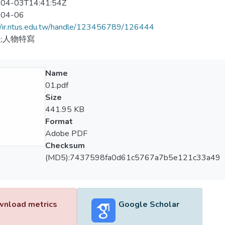
04-03T14:41:54Z
-04-06
//ir.ntus.edu.tw/handle/123456789/126444
;人物特寫
Name
01.pdf
Size
441.95 KB
Format
Adobe PDF
Checksum
(MD5):7437598fa0d61c5767a7b5e121c33a49
nload metrics
Google Scholar