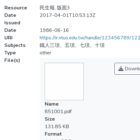
Resource
民生報, 版面3
Date
2017-04-01T10:53:13Z
Issued
Date
1986-06-16
URI
https://ir.ntus.edu.tw/handle/123456789/1
Subjects
鐵人三項、五項、七項、十項
Type
other
File(s)
Downl
Name
851001.pdf
Size
131.85 KB
Format