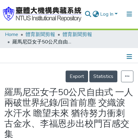
Log In
Home
體育新聞剪報
體育新聞剪報
Communities & Collections
羅馬尼亞女子50公尺自由式 一人兩破世界紀錄/回首前塵 交織淚水汗水 瞻望未來 猶待努力衝刺 古金水、李福恩步出校門百感交集
Research Outputs
Fundings & Projects
Details
People
Export
Statistics
Organizations
羅馬尼亞女子50公尺自由式 一人
Statistics
兩破世界紀錄/回首前塵 交織淚
水汗水 瞻望未來 猶待努力衝刺
古金水、李福恩步出校門百感交
集