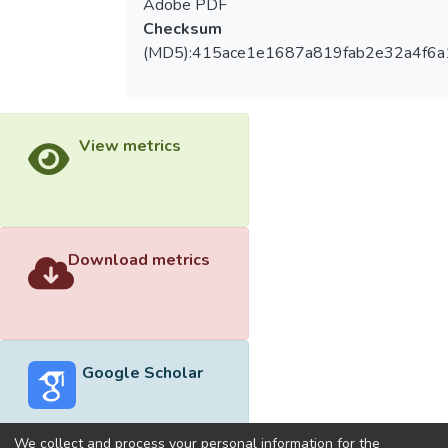
Adobe PDF
Checksum
(MD5):415ace1e1687a819fab2e32a4f6a
View metrics
Download metrics
Google Scholar
We collect and process your personal information for the