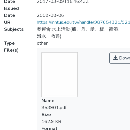
Date
2017-03-09T15:46:43Z
Issued
Date
2008-08-06
URI
https://ir.ntus.edu.tw/handle/987654321/92
Subjects
奧運會;水上活動(船、舟、艇、板、衝浪、
滑水、救難)
Type
other
File(s)
Down
Name
853901.pdf
Size
162.9 KB
Format