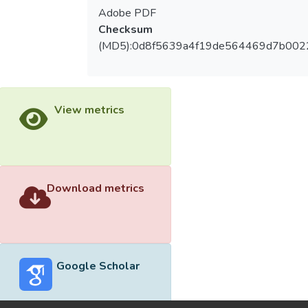
Adobe PDF
Checksum
(MD5):0d8f5639a4f19de564469d7b00
View metrics
Download metrics
Google Scholar