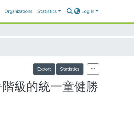
Organizations
Statistics
Log In
Export
Statistics
薪階級的統一童健勝