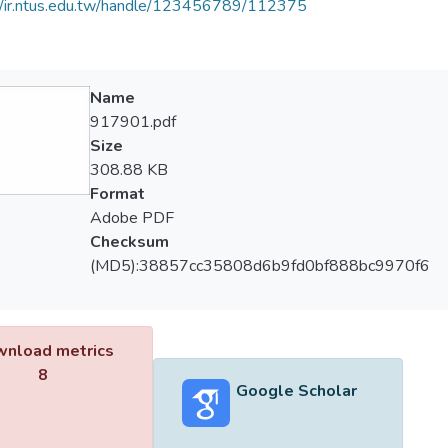
//ir.ntus.edu.tw/handle/123456789/112375
Name
917901.pdf
Size
308.88 KB
Format
Adobe PDF
Checksum
(MD5):38857cc35808d6b9fd0bf888bc9970f6
nload metrics
8
Google Scholar