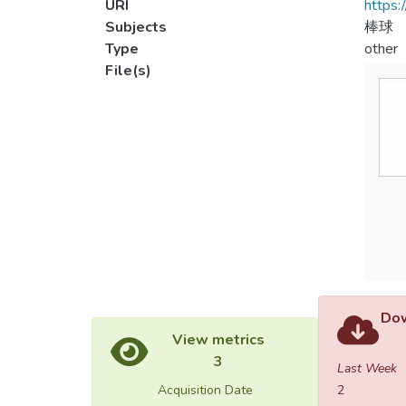
URI
https:
Subjects
棒球
Type
other
File(s)
Dow
View metrics
3
Last Week
Acquisition Date
2