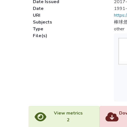
Date Issued
2017-
Date
1991
URI
https:
Subjects
棒球;
Type
other
File(s)
View metrics
Dow
2