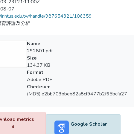
03-23T21:11:00Z
-08-07
//ir.ntus.edu.tw/handle/987654321/106359
體育評論及分析
Name
292801.pdf
Size
134.37 KB
Format
Adobe PDF
Checksum
(MD5):e2bb703bbeb82a8cf9477b2f65bcfa27
nload metrics
Google Scholar
8