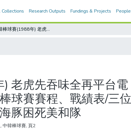
 Collections
Research Outputs
Fundings & Projects
People
中韓棒球賽(1988年) 老虎先吞味全再平台電 宣銅烈驚鴻一瞥 球迷們意猶未盡/中韓棒球賽賽程、戰績表/三位投手金信木、林商範、李相求連番上 海豚困死美和隊
8年) 老虎先吞味全再平台電
韓棒球賽賽程、戰績表/三
 海豚困死美和隊
, 中韓棒球賽, 頁2