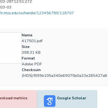
03-28T12:51:27Z
-03-03
//ir.ntus.edu.tw/handle/123456789/118707
Name
417501.pdf
Size
398.31 KB
Format
Adobe PDF
Checksum
(MD5):f999b105a340e69075b0a33e285427a8
nload metrics
Google Scholar