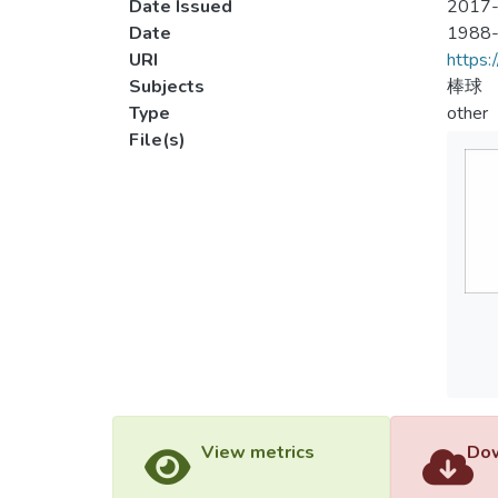
Date Issued
2017-
Date
1988
URI
https:
Subjects
棒球
Type
other
File(s)
View metrics
Dow