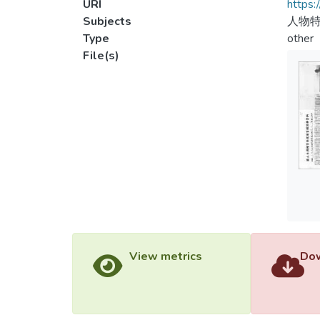
URI
https:
Subjects
人物特
Type
other
File(s)
View metrics
Dow