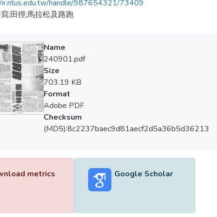
//ir.ntus.edu.tw/handle/987654321/73409
寫;田徑;馬拉松及路跑
Name
240901.pdf
Size
703.19 KB
Format
Adobe PDF
Checksum
(MD5):8c2237baec9d81aecf2d5a36b5d36213
nload metrics
Google Scholar