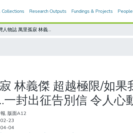
 Collections
Research Outputs
Fundings & Projects
People
台灣人物誌 萬里孤寂 林義傑 超越極限/如果我失蹤了，希望這場夢不要隨我消失…一封出征告別信 令人心動心痛
寂 林義傑 超越極限/如
…一封出征告別信 令人心
報, 版面A12
-02-23
-04-04