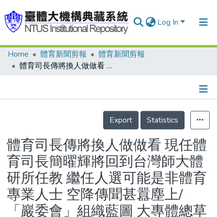
Log In
Home
體育新聞剪報
體育新聞剪報
Communities & Collections
體育司長傳將換人做做看 現任體育司長簡曜輝將回到台灣師大體研所任教 繼任人選可能是非體育專業人士 空降傳聞甚囂塵上/「巖委會」組織藍圖 大專體總草擬完成 規畫設置十處三大中心
Research Outputs
Fundings & Projects
Details
People
Export
Statistics
Organizations
體育司長傳將換人做做看 現任體
Statistics
育司長簡曜輝將回到台灣師大體
研所任教 繼任人選可能是非體育
專業人士 空降傳聞甚囂塵上/
「巖委會」組織藍圖 大專體總草