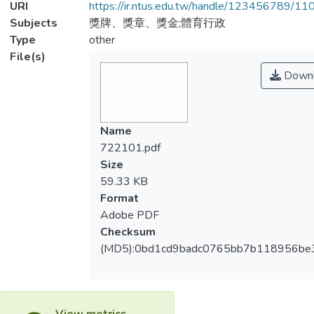
URI
https://ir.ntus.edu.tw/handle/123456789/1
Subjects
獎牌、獎章、獎金;體育行政
Type
other
File(s)
Downl
Name
722101.pdf
Size
59.33 KB
Format
Adobe PDF
Checksum
(MD5):0bd1cd9badc0765bb7b118956be