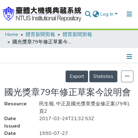
Log In
Home
體育新聞剪報
體育新聞剪報
Communities & Collections
國光獎章79年修正草案今說明會
Research Outputs
Fundings & Projects
Details
People
Export
Statistics
Organizations
國光獎章79年修正草案今說明會
Statistics
Resource
民生報, 中正及國光獎章獎金修正案(79年),
頁2
Date
2017-03-24T21:32:53Z
Issued
Date
1990-07-27