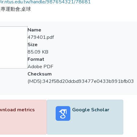
//ir.ntus.edu.tw/handle/987654321/78681
專運動會;桌球
Name
479401.pdf
Size
85.09 KB
Format
Adobe PDF
Checksum
(MD5):342f58d20dcbd93477e0433b991bfb03
nload metrics
Google Scholar