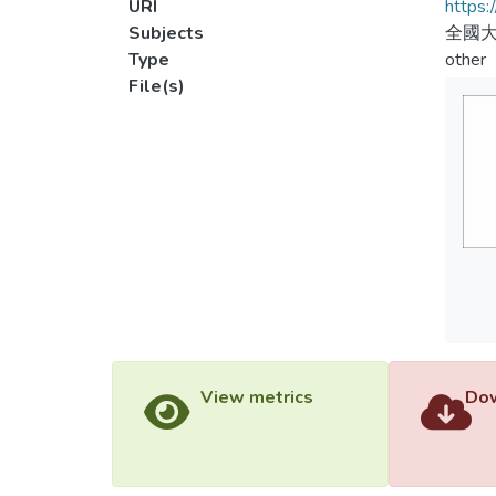
URI
https:
Subjects
全國大
Type
other
File(s)
View metrics
Dow