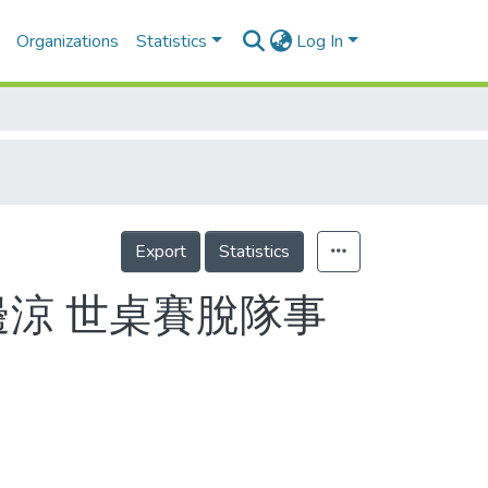
Organizations
Statistics
Log In
Export
Statistics
邊涼 世桌賽脫隊事