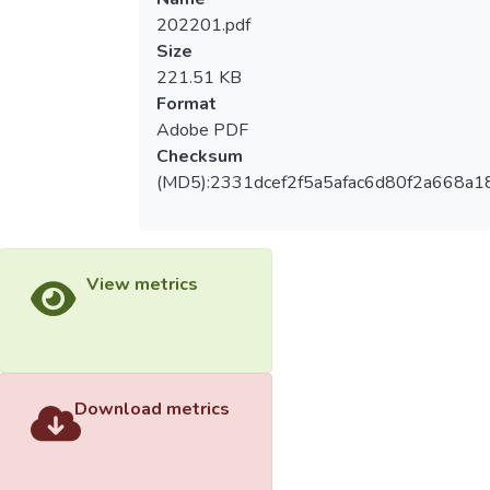
202201.pdf
Size
221.51 KB
Format
Adobe PDF
Checksum
(MD5):2331dcef2f5a5afac6d80f2a668a1
View metrics
Download metrics