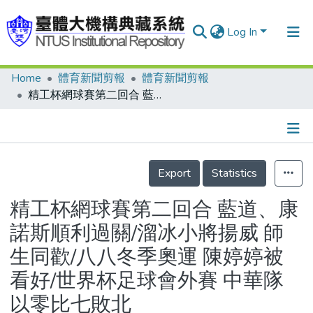
Log In
Home
體育新聞剪報
體育新聞剪報
Communities & Collections
精工杯網球賽第二回合 藍道、康諾斯順利過關/溜冰小將揚威 師生同歡/八八冬季奧運 陳婷婷被看好/世界杯足球會外賽 中華隊以零比七敗北
Research Outputs
Fundings & Projects
Details
People
Export
Statistics
Organizations
精工杯網球賽第二回合 藍道、康
Statistics
諾斯順利過關/溜冰小將揚威 師
生同歡/八八冬季奧運 陳婷婷被
看好/世界杯足球會外賽 中華隊
以零比七敗北