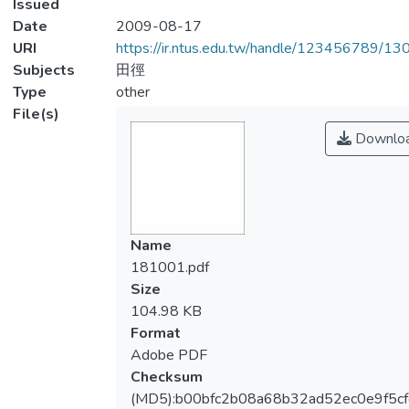
Issued
Date
2009-08-17
URI
https://ir.ntus.edu.tw/handle/123456789/1
Subjects
田徑
Type
other
File(s)
Downlo
Name
181001.pdf
Size
104.98 KB
Format
Adobe PDF
Checksum
(MD5):b00bfc2b08a68b32ad52ec0e9f5cf