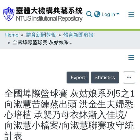
Log In
Home
體育新聞剪報
體育新聞剪報
Communities & Collections
全國埠際籃球賽 灰姑娘系列5之1 向淑慧苦練熬出頭 洪金生夫婦悉心培植 承襲乃母衣鉢漸入佳境/向淑慧小檔案/向淑慧聯賽攻守統計表
Research Outputs
Fundings & Projects
Details
People
Export
Statistics
Organizations
全國埠際籃球賽 灰姑娘系列5之1
Statistics
向淑慧苦練熬出頭 洪金生夫婦悉
心培植 承襲乃母衣鉢漸入佳境/
向淑慧小檔案/向淑慧聯賽攻守統
計表