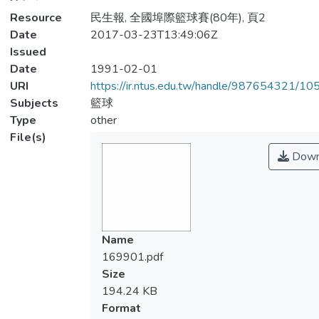
Resource
民生報, 全國埠際籃球賽(80年), 頁2
Date
2017-03-23T13:49:06Z
Issued
Date
1991-02-01
URI
https://ir.ntus.edu.tw/handle/987654321/1
Subjects
籃球
Type
other
File(s)
Down
Name
169901.pdf
Size
194.24 KB
Format