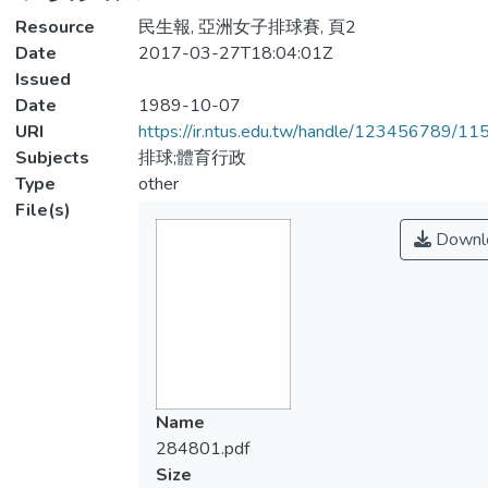
Resource
民生報, 亞洲女子排球賽, 頁2
Date
2017-03-27T18:04:01Z
Issued
Date
1989-10-07
URI
https://ir.ntus.edu.tw/handle/123456789/1
Subjects
排球;體育行政
Type
other
File(s)
Downl
Name
284801.pdf
Size