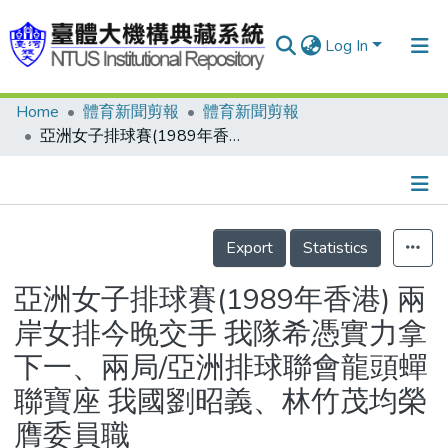
Log In
Home
體育新聞剪報
體育新聞剪報
Communities & Collections
亞洲女子排球賽(1989年香港) 兩岸女排今晚交手 我隊希憑實力拿下一、兩局/亞洲排球聯會龍頭蟬聯寶座 我國劉昭義、林竹茂均榮膺委員職
Research Outputs
Fundings & Projects
Details
People
Export
Statistics
Organizations
亞洲女子排球賽(1989年香港) 兩
Statistics
岸女排今晚交手 我隊希憑實力拿
下一、兩局/亞洲排球聯會龍頭蟬
聯寶座 我國劉昭義、林竹茂均榮
膺委員職