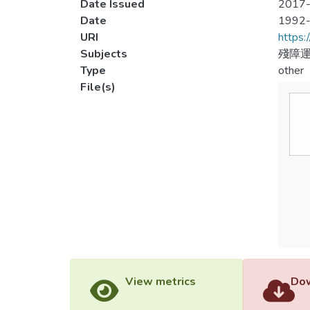
Date Issued
2017-
Date
1992
URI
https:
Subjects
殘障運
Type
other
File(s)
View metrics
Dow