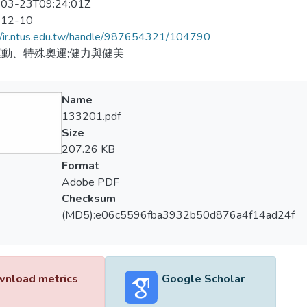
03-23T09:24:01Z
-12-10
//ir.ntus.edu.tw/handle/987654321/104790
動、特殊奧運;健力與健美
Name
133201.pdf
Size
207.26 KB
Format
Adobe PDF
Checksum
(MD5):e06c5596fba3932b50d876a4f14ad24f
nload metrics
Google Scholar