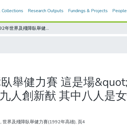
 Collections
Research Outputs
Fundings & Projects
People
1992年世界及殘障臥舉健力賽 這是場&quot;破&quot;世界紀錄大賽 首日六個量級九人創新猷 其中八人是女性 中華摘下殘障團體男女組冠軍
臥舉健力賽 這是場&quot;
級九人創新猷 其中八人是女
, 世界及殘障臥舉健力賽(1992年高雄), 頁4