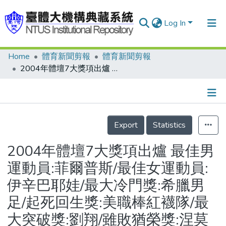
Log In
Home
體育新聞剪報
體育新聞剪報
Communities & Collections
2004年體壇7大獎項出爐 最佳男運動員:菲爾普斯/最佳女運動員:伊辛巴耶娃/最大冷門獎:希臘男足/起死回生獎:美職棒紅襪隊/最大突破獎:劉翔/雖敗猶榮獎:涅莫夫/最慷慨奉獻獎:艾蒙斯
Research Outputs
Fundings & Projects
Details
People
Export
Statistics
Organizations
2004年體壇7大獎項出爐 最佳男
Statistics
運動員:菲爾普斯/最佳女運動員:
伊辛巴耶娃/最大冷門獎:希臘男
足/起死回生獎:美職棒紅襪隊/最
大突破獎:劉翔/雖敗猶榮獎:涅莫