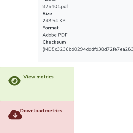
825401.pdf
Size
248.54 KB
Format
Adobe PDF
Checksum
(MD5):3236bd0294dddfd38d72fe7ea28
View metrics
Download metrics