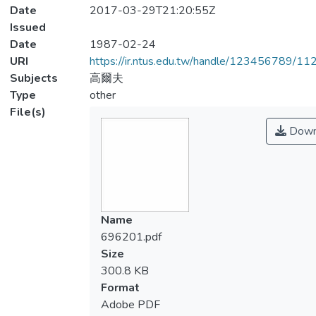
Date
2017-03-29T21:20:55Z
Issued
Date
1987-02-24
URI
https://ir.ntus.edu.tw/handle/123456789/1
Subjects
高爾夫
Type
other
File(s)
Down
Name
696201.pdf
Size
300.8 KB
Format
Adobe PDF