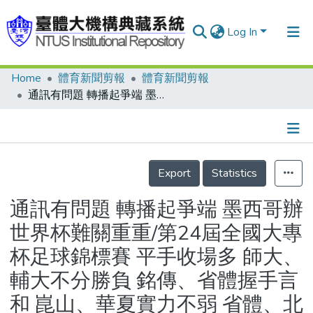
Log In
Home
體育新聞剪報
體育新聞剪報
Communities & Collections
通訊有問題 轉播起爭端 墨西哥辦世界杯難關重重/第24屆全國大專杯足球錦標賽 平手收場多 師大、輔大不分勝負 銘傳、省體握手言和 崑山、華夏實力不弱 省體、北體吃足苦頭
Research Outputs
Fundings & Projects
Details
People
Export
Statistics
Organizations
通訊有問題 轉播起爭端 墨西哥辦
Statistics
世界杯難關重重/第24屆全國大專
杯足球錦標賽 平手收場多 師大、
輔大不分勝負 銘傳、省體握手言
和 崑山、華夏實力不弱 省體、北