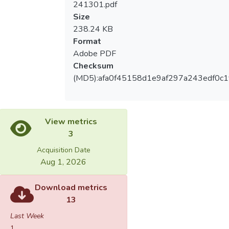
241301.pdf
Size
238.24 KB
Format
Adobe PDF
Checksum
(MD5):afa0f45158d1e9af297a243edf0c1
View metrics
3
Acquisition Date
Aug 1, 2026
Download metrics
13
Last Week
1