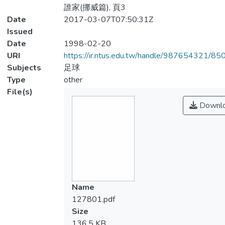
誰家(挪威篇), 頁3
Date
2017-03-07T07:50:31Z
Issued
Date
1998-02-20
URI
https://ir.ntus.edu.tw/handle/987654321/85
Subjects
足球
Type
other
File(s)
Downl
Name
127801.pdf
Size
136.5 KB