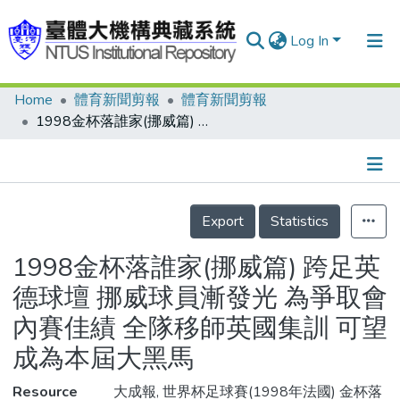
Log In
Home
體育新聞剪報
體育新聞剪報
Communities & Collections
1998金杯落誰家(挪威篇) 跨足英德球壇 挪威球員漸發光 為爭取會內賽佳績 全隊移師英國集訓 可望成為本屆大黑馬
Research Outputs
Fundings & Projects
Details
People
Export
Statistics
Organizations
1998金杯落誰家(挪威篇) 跨足英
Statistics
德球壇 挪威球員漸發光 為爭取會
內賽佳績 全隊移師英國集訓 可望
成為本屆大黑馬
Resource
大成報, 世界杯足球賽(1998年法國) 金杯落