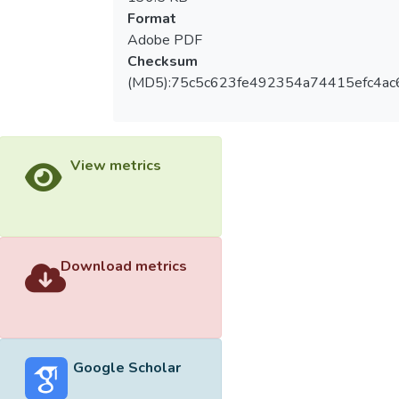
Format
Adobe PDF
Checksum
(MD5):75c5c623fe492354a74415efc4ac
View metrics
Download metrics
Google Scholar