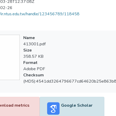
03-28T12:37:08Z
-02-26
//ir.ntus.edu.tw/handle/123456789/118458
Name
413001.pdf
Size
358.57 KB
Format
Adobe PDF
Checksum
(MD5):4541dd3264796677cd64620b25e863b
nload metrics
Google Scholar