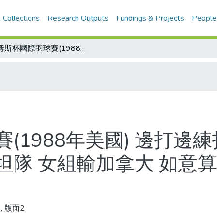
 Collections
Research Outputs
Fundings & Projects
People
湯姆斯杯國際羽球賽(1988年美國) 邊打邊練招全是直落二 中華男子組輕取巴基斯坦隊 女組輸加拿大 如意算盤落空 跟亞軍說拜拜
(1988年美國) 邊打邊
坦隊 女組輸加拿大 如意算
, 版面2