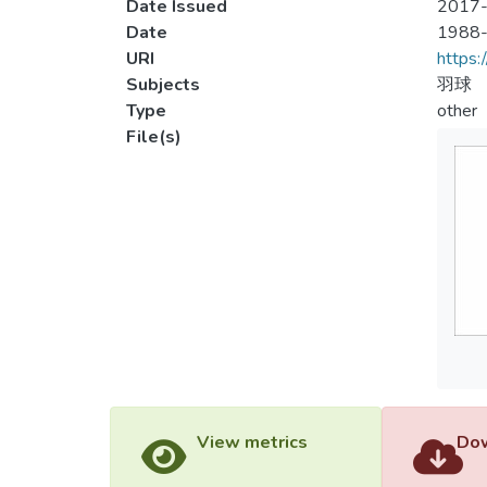
Date Issued
2017-
Date
1988
URI
https:
Subjects
羽球
Type
other
File(s)
View metrics
Dow