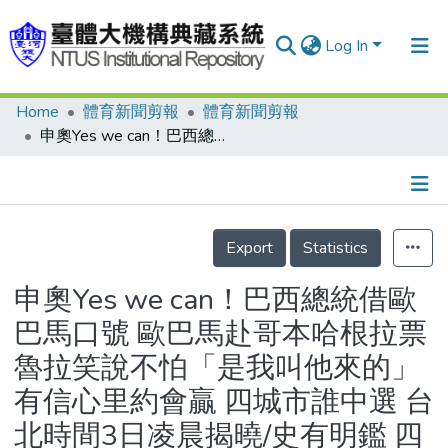
Log In
Home
體育新聞剪報
體育新聞剪報
Communities & Collections
申奧Yes we can！巴西總統借歐巴馬口號 歐巴馬赴哥本哈根拉票 魯拉笑說不怕「是我叫他來的」 有信心里約會贏 四城市誰中選 台北時間3日凌晨揭曉/史有明鑑 四首長親征 都想逆轉勝/要花錢…… 近半數芝加哥人反對申奧
Research Outputs
Fundings & Projects
Details
People
Export
Statistics
Organizations
申奧Yes we can！巴西總統借歐
Statistics
巴馬口號 歐巴馬赴哥本哈根拉票
魯拉笑說不怕「是我叫他來的」
有信心里約會贏 四城市誰中選 台
北時間3日凌晨揭曉/史有明鑑 四