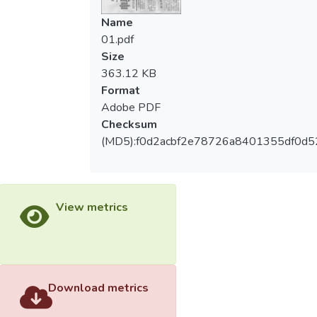
Name
01.pdf
Size
363.12 KB
Format
Adobe PDF
Checksum
(MD5):f0d2acbf2e78726a8401355df0d5
View metrics
Download metrics