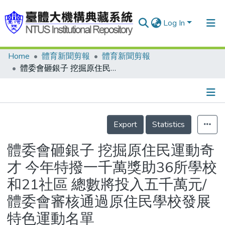
Log In
Home
體育新聞剪報
體育新聞剪報
Communities & Collections
體委會砸銀子 挖掘原住民運動奇才 今年特撥一千萬獎助36所學校和21社區 總數將投入五千萬元/體委會審核通過原住民學校發展特色運動名單
Research Outputs
Fundings & Projects
Details
People
Export
Statistics
Organizations
體委會砸銀子 挖掘原住民運動奇
Statistics
才 今年特撥一千萬獎助36所學校
和21社區 總數將投入五千萬元/
體委會審核通過原住民學校發展
特色運動名單