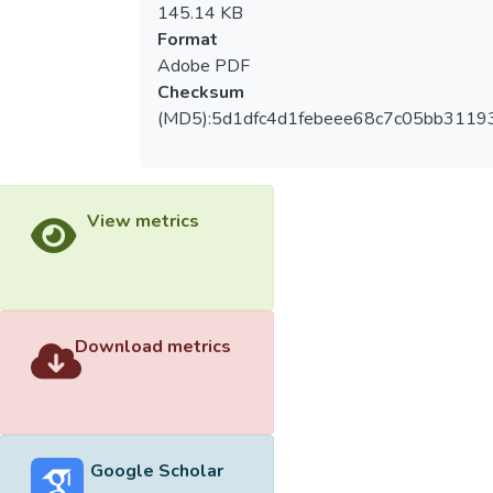
145.14 KB
Format
Adobe PDF
Checksum
(MD5):5d1dfc4d1febeee68c7c05bb31193
View metrics
Download metrics
Google Scholar