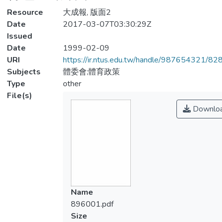
Resource
大成報, 版面2
Date
2017-03-07T03:30:29Z
Issued
Date
1999-02-09
URI
https://ir.ntus.edu.tw/handle/987654321/82
Subjects
體委會;體育政策
Type
other
File(s)
Downlo
Name
896001.pdf
Size