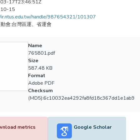
03-17T23:46:51Z
-10-15
//ir.ntus.edu.tw/handle/987654321/101307
動會;台灣區運、省運會
Name
765801.pdf
Size
587.48 KB
Format
Adobe PDF
Checksum
(MD5):6c10032ea4292fa8fd18c367dd1e1ab9
nload metrics
Google Scholar