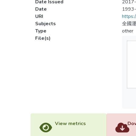
Date Issued
2017-
Date
1993
URI
https:
Subjects
全國運
Type
other
File(s)
View metrics
Dow