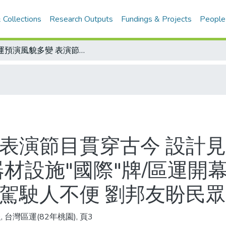
 Collections
Research Outputs
Fundings & Projects
People
區運預演風貌多變 表演節目貫穿古今 設計見巧思 參與人員熱情投入 追求最完美/器材設施"國際"牌/區運開幕當天 擴大交通管制 昨預演造成部分駕駛人不便 劉邦友盼民眾諒解
 表演節目貫穿古今 設計見
器材設施"國際"牌/區運開
分駕駛人不便 劉邦友盼民
 台灣區運(82年桃園), 頁3