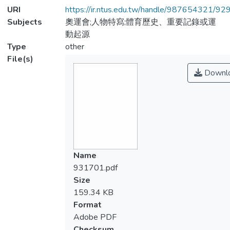
URI
https://ir.ntus.edu.tw/handle/987654321/92
Subjects
奧運會;人物特寫;體育歷史、重要記錄或運
動起源
Type
other
File(s)
Downl
Name
931701.pdf
Size
159.34 KB
Format
Adobe PDF
Checksum