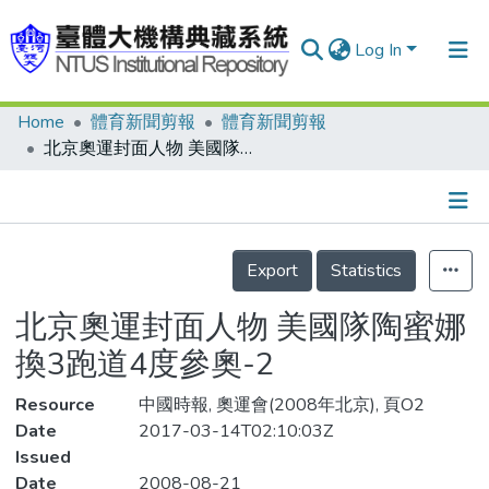
Log In
Home
體育新聞剪報
體育新聞剪報
Communities & Collections
北京奧運封面人物 美國隊陶蜜娜 換3跑道4度參奧-2
Research Outputs
Fundings & Projects
Details
People
Export
Statistics
Organizations
北京奧運封面人物 美國隊陶蜜娜
Statistics
換3跑道4度參奧-2
Resource
中國時報, 奧運會(2008年北京), 頁O2
Date
2017-03-14T02:10:03Z
Issued
Date
2008-08-21