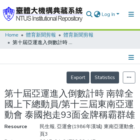
Log In
Home
體育新聞剪報
體育新聞剪報
Communities & Collections
第十屆亞運進入倒數計時 南韓全國上下總動員/第十三屆東南亞運動會 泰國抱走93面金牌稱霸群雄
Research Outputs
Fundings & Projects
Details
People
Export
Statistics
Organizations
第十屆亞運進入倒數計時 南韓全
Statistics
國上下總動員/第十三屆東南亞運
動會 泰國抱走93面金牌稱霸群雄
Resource
民生報, 亞運會(1986年漢城) 東南亞運動會,
頁3