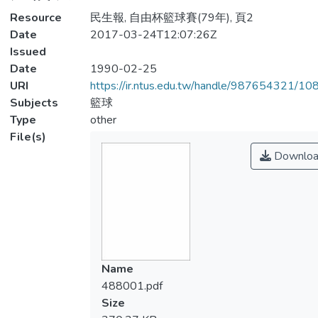
Resource
民生報, 自由杯籃球賽(79年), 頁2
Date
2017-03-24T12:07:26Z
Issued
Date
1990-02-25
URI
https://ir.ntus.edu.tw/handle/987654321/1
Subjects
籃球
Type
other
File(s)
Downloa
Name
488001.pdf
Size