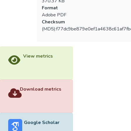
370.37 KB
Format
Adobe PDF
Checksum
(MD5):f77dc9be879e0ef1a4638c61af7fb
View metrics
Download metrics
Google Scholar