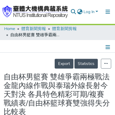
Log In
Home
體育新聞剪報
體育新聞剪報
Communities & Collections
自由杯男籃賽 雙雄爭霸兩極戰法 金龍內線作戰與泰瑞外線長射今天對決 各具特色精彩可期/複賽戰績表/自由杯籃球賽雙強得失分比較表
Research Outputs
Fundings & Projects
Details
People
Export
Statistics
Organizations
自由杯男籃賽 雙雄爭霸兩極戰法
Statistics
金龍內線作戰與泰瑞外線長射今
天對決 各具特色精彩可期/複賽
戰績表/自由杯籃球賽雙強得失分
比較表