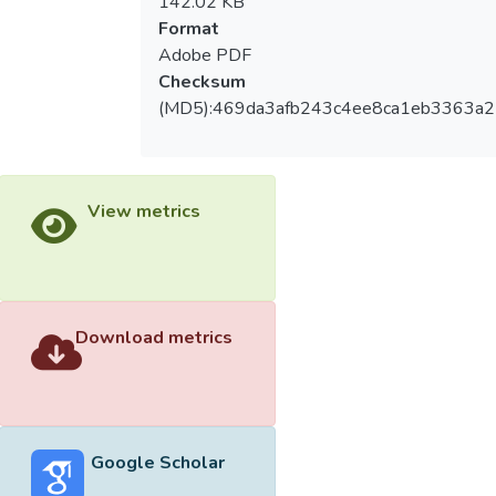
142.02 KB
Format
Adobe PDF
Checksum
(MD5):469da3afb243c4ee8ca1eb3363a2
View metrics
Download metrics
Google Scholar