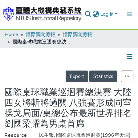
Log In
Home
體育新聞剪報
體育新聞剪報
Communities & Collections
國際桌球職業巡迴賽總決賽 大陸四女將斬將過關 八強賽形成同室操戈局面/桌總公布最新世界排名 劉國梁躍為男桌首席
Research Outputs
Fundings & Projects
Details
People
Export
Statistics
Organizations
國際桌球職業巡迴賽總決賽 大陸
Statistics
四女將斬將過關 八強賽形成同室
操戈局面/桌總公布最新世界排名
劉國梁躍為男桌首席
Resource
民生報, 國際桌球職業巡迴賽(1996年天津),