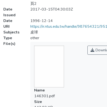
頁2
Date
2017-03-15T04:30:03Z
Issued
Date
1996-12-14
URI
https://ir.ntus.edu.tw/handle/987654321/95
Subjects
桌球
Type
other
File(s)
Downl
Name
146301.pdf
Size