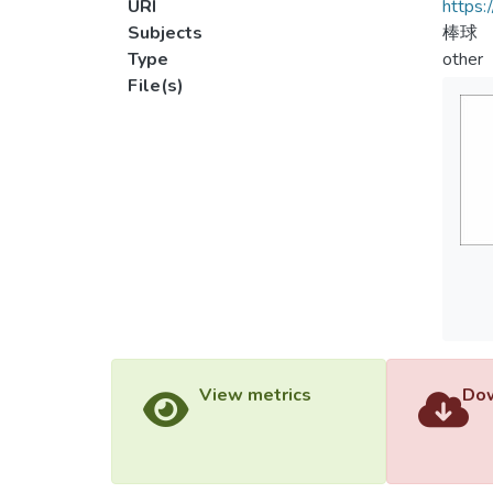
URI
https:
Subjects
棒球
Type
other
File(s)
View metrics
Dow