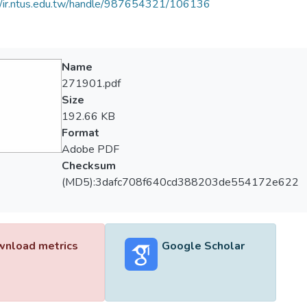
//ir.ntus.edu.tw/handle/987654321/106136
Name
271901.pdf
Size
192.66 KB
Format
Adobe PDF
Checksum
(MD5):3dafc708f640cd388203de554172e622
nload metrics
Google Scholar