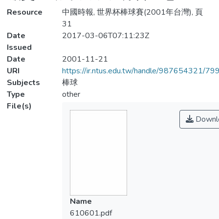
Resource
中國時報, 世界杯棒球賽(2001年台灣), 頁
31
Date
2017-03-06T07:11:23Z
Issued
Date
2001-11-21
URI
https://ir.ntus.edu.tw/handle/987654321/79
Subjects
棒球
Type
other
File(s)
Downl
Name
610601.pdf