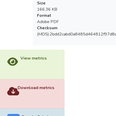
Size
166.36 KB
Format
Adobe PDF
Checksum
(MD5):2bdd2cabd0a8485d464812f97d8
View metrics
Download metrics