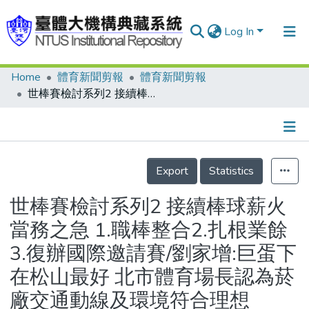
Log In
Home
體育新聞剪報
體育新聞剪報
Communities & Collections
世棒賽檢討系列2 接續棒球薪火當務之急 1.職棒整合2.扎根業餘3.復辦國際邀請賽/劉家增:巨蛋下在松山最好 北市體育場長認為菸廠交通動線及環境符合理想
Research Outputs
Fundings & Projects
Details
People
Export
Statistics
Organizations
世棒賽檢討系列2 接續棒球薪火
Statistics
當務之急 1.職棒整合2.扎根業餘
3.復辦國際邀請賽/劉家增:巨蛋下
在松山最好 北市體育場長認為菸
廠交通動線及環境符合理想