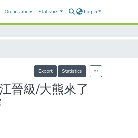
Organizations
Statistics
Log In
Export
Statistics
滬江晉級/大熊來了
賽