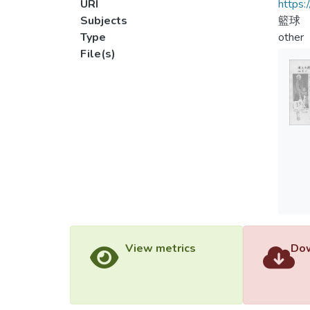
URI
https:
Subjects
籃球
Type
other
File(s)
View metrics
Dow