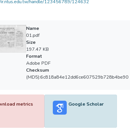
//ir.ntus.edu.tw/handle/123456789/124632
Name
01.pdf
Size
197.47 KB
Format
Adobe PDF
Checksum
(MD5):6c818a84e12dd6ce607529b728b4be90
nload metrics
Google Scholar