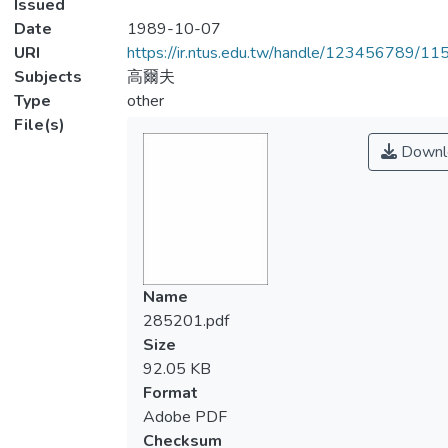
Issued
Date
1989-10-07
URI
https://ir.ntus.edu.tw/handle/123456789/1
Subjects
高爾夫
Type
other
File(s)
Downl
Name
285201.pdf
Size
92.05 KB
Format
Adobe PDF
Checksum