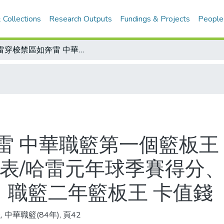
 Collections
Research Outputs
Fundings & Projects
People
哈雷穿梭禁區如奔雷 中華職籃第一個籃板王 得分紀錄也常傲視同儕/哈雷各項成績表/哈雷元年球季賽得分、籃板統計/獎金原本十萬元 調升50％ 職籃二年籃板王 卡值錢
雷 中華職籃第一個籃板王
績表/哈雷元年球季賽得分、
％ 職籃二年籃板王 卡值錢
 中華職籃(84年), 頁42