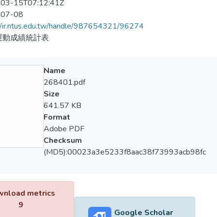
03-15T07:12:41Z
-07-08
//ir.ntus.edu.tw/handle/987654321/96274
運動成績統計表
Name
268401.pdf
Size
641.57 KB
Format
Adobe PDF
Checksum
(MD5):00023a3e5233f8aac38f73993acb98fc
nload metrics
9
Google Scholar