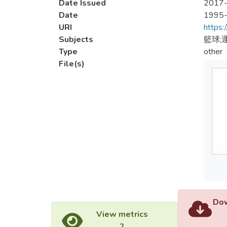
Date Issued
2017-
Date
1995
URI
https:
Subjects
籃球;
Type
other
File(s)
Dow
View metrics
2