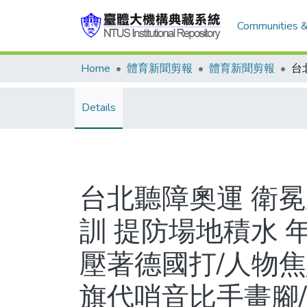
Communities &
Home
體育新聞剪報
體育新聞剪報
Details
台北聽障奧運 衛
訓 提防場地積水 
壓著德國打/人物焦
旗代哨音比手畫腳/