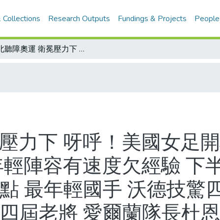
 Collections
Research Outputs
Fundings & Projects
People
台北聽障奧運 衛冕壓力下 呀呼！美國女足開心首勝 記取男足教訓 提防場地積水 年輕陣容有速度欠經驗 下半場找回球感 一路壓著德國打/人物焦點 最年輕國手 沃德技驚四座/執法停看聽 舉旗代哨音比手畫腳/四屆老將 愛爾蘭隊長杜恩 場外理財師/聽不見非障礙 派金 「泳」抱無聲世界/雙棲戰將 10項紀錄保持人/泰倫斯派金小檔案
冕壓力下 呀呼！美國女足開
年輕陣容有速度欠經驗 下
點 最年輕國手 沃德技驚四
四屆老將 愛爾蘭隊長杜恩