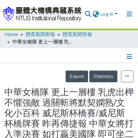
Log In
Home
體育新聞剪報
體育新聞剪報
Communities & Collections
中華女橋隊 更上一層樓 乳虎出柙不懼強敵 過關斬將默契嫻熟/文化小百科 威尼斯杯橋賽/威尼斯杯橋牌賽 昨再傳捷報 中華女將打入準決賽 如打贏美國隊 即可坐二望一
Research Outputs
Fundings & Projects
Details
People
Export
Statistics
Organizations
中華女橋隊 更上一層樓 乳虎出柙
Statistics
不懼強敵 過關斬將默契嫻熟/文
化小百科 威尼斯杯橋賽/威尼斯
杯橋牌賽 昨再傳捷報 中華女將打
入準決賽 如打贏美國隊 即可坐二