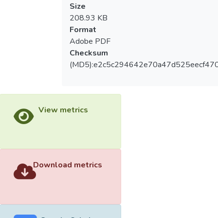
Size
208.93 KB
Format
Adobe PDF
Checksum
(MD5):e2c5c294642e70a47d525eecf47
View metrics
Download metrics