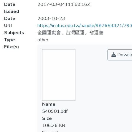
Date
2017-03-04T11:58:16Z
Issued
Date
2003-10-23
URI
https://ir.ntus.edu.tw/handle/987654321/79
Subjects
全國運動會、台灣區運、省運會
Type
other
File(s)
Downl
Name
540901.pdf
Size
106.26 KB