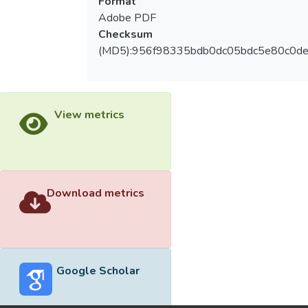
Format
Adobe PDF
Checksum
(MD5):956f98335bdb0dc05bdc5e80c0de
View metrics
Download metrics
Google Scholar