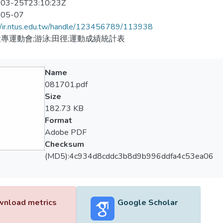
03-25T23:10:23Z
-05-07
//ir.ntus.edu.tw/handle/123456789/113938
專運動會;游泳;田徑;運動成績統計表
Name
081701.pdf
Size
182.73 KB
Format
Adobe PDF
Checksum
(MD5):4c934d8cddc3b8d9b996ddfa4c53ea06
nload metrics
Google Scholar