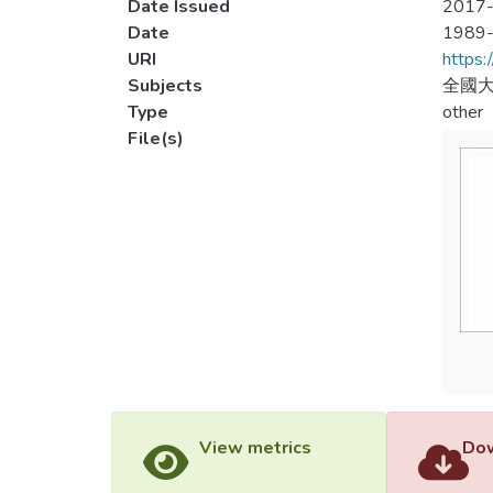
Date Issued
2017-
Date
1989
URI
https:
Subjects
全國大
Type
other
File(s)
View metrics
Dow