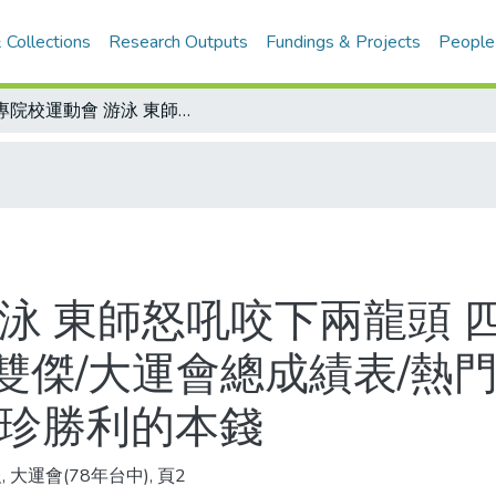
 Collections
Research Outputs
Fundings & Projects
People
大專院校運動會 游泳 東師怒吼咬下兩龍頭 四天23項破大會 徐嘉嶸、江毓琪雌雄雙傑/大運會總成績表/熱門話題 教練有「心」選手有「氣 」王惠珍勝利的本錢
泳 東師怒吼咬下兩龍頭 四
雙傑/大運會總成績表/熱門
惠珍勝利的本錢
 大運會(78年台中), 頁2