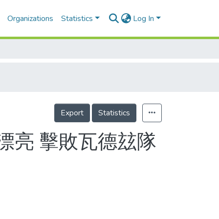
Organizations
Statistics
Log In
Export
Statistics
得漂亮 擊敗瓦德玆隊