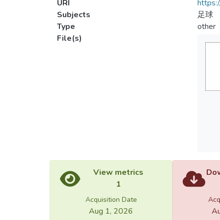
URI
https:
Subjects
足球
Type
other
File(s)
View metrics
Dow
1
Acquisition Date
Acq
Aug 1, 2026
Au