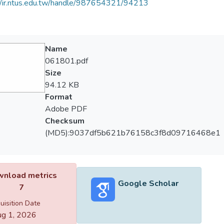
//ir.ntus.edu.tw/handle/987654321/94213
Name
061801.pdf
Size
94.12 KB
Format
Adobe PDF
Checksum
(MD5):9037df5b621b76158c3f8d09716468e1
nload metrics
Google Scholar
7
uisition Date
g 1, 2026