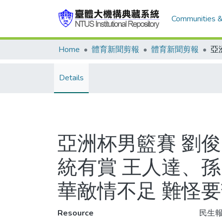
Communities &
Home
體育新聞剪報
體育新聞剪報
Details
亞洲杯男籃賽 劉
統有賞 王人達、孫
華敵情不足 難怪
Resource
民生報,