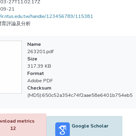
03-27T11:02:17Z
-09-21
//ir.ntus.edu.tw/handle/123456789/115381
體育評論及分析
Name
263201.pdf
Size
317.39 KB
Format
Adobe PDF
Checksum
(MD5):650c52a354c74f2aae58e6401b754eb5
nload metrics
Google Scholar
12