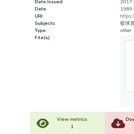
Date Issued
2017-
Date
1989
URI
https:
Subjects
籃球;
Type
other
File(s)
View metrics
Dow
1