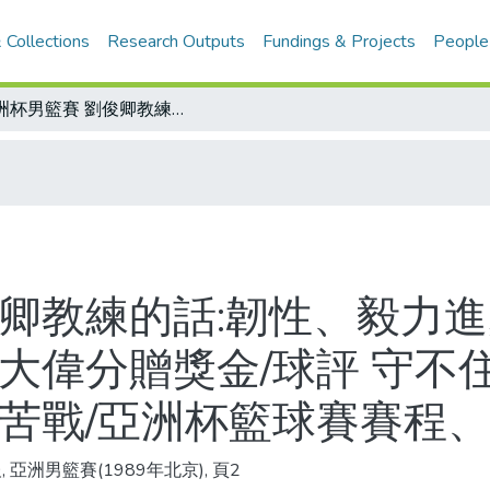
 Collections
Research Outputs
Fundings & Projects
People
亞洲杯男籃賽 劉俊卿教練的話:韌性、毅力進步多了/贏球之後統統有賞 王人達、孫大偉分贈獎金/球評 守不住封不住擋不住 中華敵情不足 難怪要苦戰/亞洲杯籃球賽賽程、戰績表
俊卿教練的話:韌性、毅力進
大偉分贈獎金/球評 守不
要苦戰/亞洲杯籃球賽賽程
 亞洲男籃賽(1989年北京), 頁2